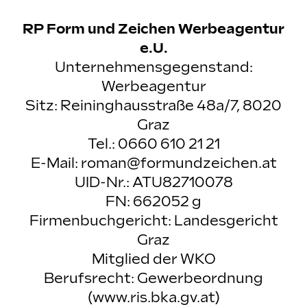
RP Form und Zeichen Werbeagentur
e.U.
Unternehmensgegenstand:
Werbeagentur
Sitz: Reininghausstraße 48a/7, 8020
Graz
Tel.: 0660 610 21 21
E-Mail:
roman@formundzeichen.at
UID-Nr.: ATU82710078
FN: 662052 g
Firmenbuchgericht: Landesgericht
Graz
Mitglied der WKO
Berufsrecht: Gewerbeordnung
(
www.ris.bka.gv.at
)